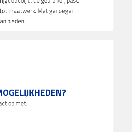
gt dat bij u, de gebruiker, past.
 tot maatwerk. Met genoegen
an bieden.
MOGELIJKHEDEN?
act op met: